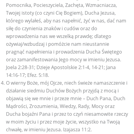
Pomocnika, Pocieszyciela, Zachęta, Wzmacniacza,
Twojej istoty (co czyni Cię Bogiem), Ducha Jezusa,
którego wylałeś, aby nas napełnić, żyć w nas, dać nam
siłę do czynienia znaków i cudów oraz do
wprowadzenia nas we wszelką prawdę; dlatego
ożywiaj/wzbudzaj i pomóżcie nam nieustannie
pragnąć napełnienia i prowadzenia Ducha Świętego
oraz zamanifestowania Jego mocy w imieniu Jezusa.
Joela 2:28-31; Dzieje Apostolskie 2:1-4, 14-21; Jana
14:16-17; Efez. 5:18.
O wierny Boże, mój Ojcze, niech świeże namaszczenie i
działanie siedmiu Duchów Bożych przyjdą z mocą i
objawią się we mnie i przeze mnie – Duch Pana, Duch
Mądrości, Zrozumienia, Wiedzy, Rady, Mocy oraz
Ducha bojaźni Pana i przez to czyń niesamowite rzeczy
w moim życiu i przez moje życie, wszystko na Twoją
chwałę, w imieniu Jezusa. Izajasza 11:2.