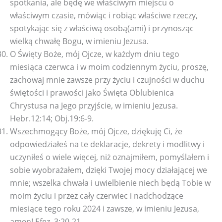
spotkania, ale będę we właściwym miejscu o
właściwym czasie, mówiąc i robiąc właściwe rzeczy,
spotykając się z właściwą osobą(ami) i przynosząc
wielką chwałę Bogu, w imieniu Jezusa.
O Święty Boże, mój Ojcze, w każdym dniu tego
miesiąca czerwca i w moim codziennym życiu, proszę,
zachowaj mnie zawsze przy życiu i czujności w duchu
świętości i prawości jako Święta Oblubienica
Chrystusa na Jego przyjście, w imieniu Jezusa.
Hebr.12:14; Obj.19:6-9.
Wszechmogący Boże, mój Ojcze, dziękuję Ci, że
odpowiedziałeś na te deklaracje, dekrety i modlitwy i
uczyniłeś o wiele więcej, niż oznajmiłem, pomyślałem i
sobie wyobrażałem, dzięki Twojej mocy działającej we
mnie; wszelka chwała i uwielbienie niech będą Tobie w
moim życiu i przez cały czerwiec i nadchodzące
miesiące tego roku 2024 i zawsze, w imieniu Jezusa,
amen! Efez. 3:20-21.