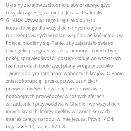
Ukrainy z krajów zachodnich, aby przezwyciężyć
rosyjską agresję, w imieniu Jezusa. Psalm 46.
GHANA: Używając tego kraju jako punktu
kontaktowego dla wszystkich innych krajów
reprezentowanych w naszej wspólnocie kościelnej i w
Polsce, modlimy się, Panie, aby zajaśniało światło
ewangelii, przegnało wszelką ciemność i niech Twój
pokój, sprawiedliwość i postęp króluje we wszystkich
tych narodach i pokrzyżuj plany wroga przeciwko
Twoim dobrym zamiarom wobec tych krajów; O Panie,
zniszcz korupcję i przekupstwo, usuń złych
przywódców/władców i daj nam prawdziwie
bogobojnych przywódców w różnych sferach
zarządzania i przywództwa w Ghanie i we wszystkich
innych krajach, którzy mieliby w swoich sercach
interes całego narodu, w Imię Jezusa. Przyp.14:34;
Izajasz 8:9-10; Izajasz 62:1-8.