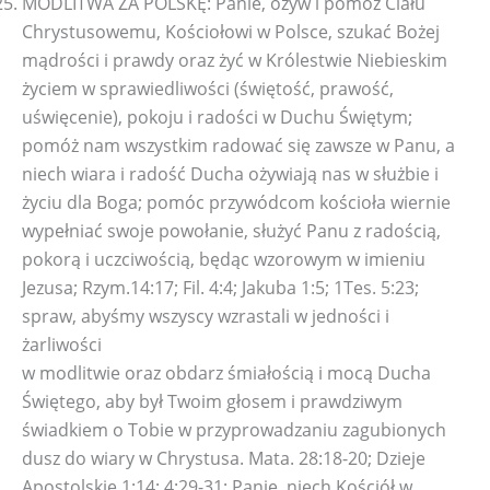
MODLITWA ZA POLSKĘ: Panie, ożyw i pomóż Ciału
Chrystusowemu, Kościołowi w Polsce, szukać Bożej
mądrości i prawdy oraz żyć w Królestwie Niebieskim
życiem w sprawiedliwości (świętość, prawość,
uświęcenie), pokoju i radości w Duchu Świętym;
pomóż nam wszystkim radować się zawsze w Panu, a
niech wiara i radość Ducha ożywiają nas w służbie i
życiu dla Boga; pomóc przywódcom kościoła wiernie
wypełniać swoje powołanie, służyć Panu z radością,
pokorą i uczciwością, będąc wzorowym w imieniu
Jezusa; Rzym.14:17; Fil. 4:4; Jakuba 1:5; 1Tes. 5:23;
spraw, abyśmy wszyscy wzrastali w jedności i
żarliwości
w modlitwie oraz obdarz śmiałością i mocą Ducha
Świętego, aby był Twoim głosem i prawdziwym
świadkiem o Tobie w przyprowadzaniu zagubionych
dusz do wiary w Chrystusa. Mata. 28:18-20; Dzieje
Apostolskie 1:14; 4:29-31; Panie, niech Kościół w