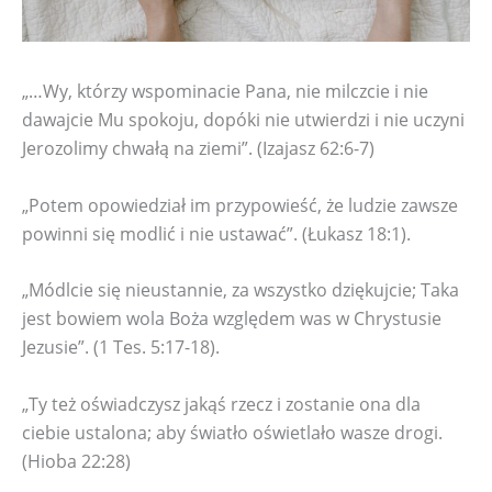
„…Wy, którzy wspominacie Pana, nie milczcie i nie
dawajcie Mu spokoju, dopóki nie utwierdzi i nie uczyni
Jerozolimy chwałą na ziemi”. (Izajasz 62:6-7)
„Potem opowiedział im przypowieść, że ludzie zawsze
powinni się modlić i nie ustawać”. (Łukasz 18:1).
„Módlcie się nieustannie, za wszystko dziękujcie; Taka
jest bowiem wola Boża względem was w Chrystusie
Jezusie”. (1 Tes. 5:17-18).
„Ty też oświadczysz jakąś rzecz i zostanie ona dla
ciebie ustalona; aby światło oświetlało wasze drogi.
(Hioba 22:28)