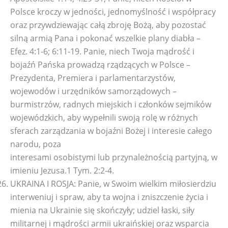
Polsce kroczy w jedności, jednomyślność i współpracy
oraz przywdziewając całą zbroję Bożą, aby pozostać
silną armią Pana i pokonać wszelkie plany diabła –
Efez. 4:1-6; 6:11-19. Panie, niech Twoja mądrość i
bojaźń Pańska prowadzą rządzących w Polsce –
Prezydenta, Premiera i parlamentarzystów,
wojewodów i urzędników samorządowych –
burmistrzów, radnych miejskich i członków sejmików
wojewódzkich, aby wypełnili swoją rolę w różnych
sferach zarządzania w bojaźni Bożej i interesie całego
narodu, poza
interesami osobistymi lub przynależnością partyjną, w
imieniu Jezusa.1 Tym. 2:2-4.
UKRAINA I ROSJA: Panie, w Swoim wielkim miłosierdziu
interweniuj i spraw, aby ta wojna i zniszczenie życia i
mienia na Ukrainie się skończyły; udziel łaski, siły
militarnej i mądrości armii ukraińskiej oraz wsparcia