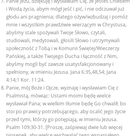
Panie Jezu, dziękuję i wysławiam Cię, że jesteś Chlebem
i Wodą życia, abym mógł jeść i pić, i nie odczuwał już
głodu ani pragnienia; dlatego ożyw/wzbudzaj i pomóż
mnie i wszystkim prawdziwie wierzącym w Chrystusa,
abyśmy stale spożywali Twoje Słowo, czytali,
studiowali, medytowali, głosili Słowo i utrzymywali
społeczność z Tobą i w Komunii Świętej/Wieczerzy
Pańskiej, a także Twojego Ducha i łączność z Nim,
abyśmy mogli być zawsze usatysfakcjonowany i
spełniony, w imieniu Jezusa. Jana 6:35,48,54; Jana
4:14;1 Kor. 11:24.
Panie, mój Boże i Ojcze, wyznaję i wysławiam Cię z
Psalmistą, mówiąc: Ustami moimi będę wielce
wysławiał Pana; w wielkim tłumie będę Go chwalił; bo
stoi po prawicy potrzebującego, aby ocalić jego życie
przed tymi, którzy go potępiają, w imieniu Jezusa.
Psalm 109:30-31. [Proszę, zaśpiewaj dwie lub więcej
piosenek, aby wielce wychwalać tego wspaniałego