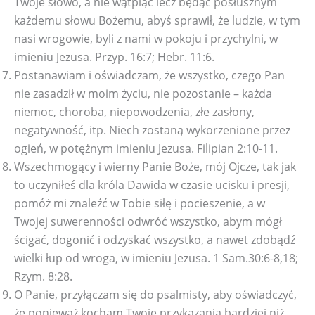
Twoje słowo, a nie wątpiąc lecz będąc posłusznym
każdemu słowu Bożemu, abyś sprawił, że ludzie, w tym
nasi wrogowie, byli z nami w pokoju i przychylni, w
imieniu Jezusa. Przyp. 16:7; Hebr. 11:6.
Postanawiam i oświadczam, że wszystko, czego Pan
nie zasadził w moim życiu, nie pozostanie – każda
niemoc, choroba, niepowodzenia, złe zasłony,
negatywność, itp. Niech zostaną wykorzenione przez
ogień, w potężnym imieniu Jezusa. Filipian 2:10-11.
Wszechmogący i wierny Panie Boże, mój Ojcze, tak jak
to uczyniłeś dla króla Dawida w czasie ucisku i presji,
pomóż mi znaleźć w Tobie siłę i pocieszenie, a w
Twojej suwerenności odwróć wszystko, abym mógł
ścigać, dogonić i odzyskać wszystko, a nawet zdobądź
wielki łup od wroga, w imieniu Jezusa. 1 Sam.30:6-8,18;
Rzym. 8:28.
O Panie, przyłączam się do psalmisty, aby oświadczyć,
że ponieważ kocham Twoje przykazania bardziej niż