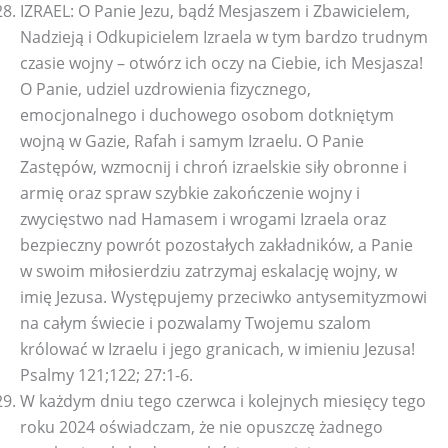
IZRAEL: O Panie Jezu, bądź Mesjaszem i Zbawicielem,
Nadzieją i Odkupicielem Izraela w tym bardzo trudnym
czasie wojny – otwórz ich oczy na Ciebie, ich Mesjasza!
O Panie, udziel uzdrowienia fizycznego,
emocjonalnego i duchowego osobom dotkniętym
wojną w Gazie, Rafah i samym Izraelu. O Panie
Zastępów, wzmocnij i chroń izraelskie siły obronne i
armię oraz spraw szybkie zakończenie wojny i
zwycięstwo nad Hamasem i wrogami Izraela oraz
bezpieczny powrót pozostałych zakładników, a Panie
w swoim miłosierdziu zatrzymaj eskalację wojny, w
imię Jezusa. Występujemy przeciwko antysemityzmowi
na całym świecie i pozwalamy Twojemu szalom
królować w Izraelu i jego granicach, w imieniu Jezusa!
Psalmy 121;122; 27:1-6.
W każdym dniu tego czerwca i kolejnych miesięcy tego
roku 2024 oświadczam, że nie opuszczę żadnego