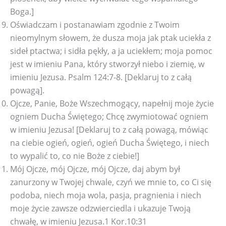
Boga.]
Oświadczam i postanawiam zgodnie z Twoim
nieomylnym słowem, że dusza moja jak ptak uciekła z
sideł ptactwa; i sidła pękły, a ja uciekłem; moja pomoc
jest w imieniu Pana, który stworzył niebo i ziemię, w
imieniu Jezusa. Psalm 124:7-8. [Deklaruj to z całą
powagą].
Ojcze, Panie, Boże Wszechmogący, napełnij moje życie
ogniem Ducha Świętego; Chcę zwymiotować ogniem
w imieniu Jezusa! [Deklaruj to z całą powagą, mówiąc
na ciebie ogień, ogień, ogień Ducha Świętego, i niech
to wypalić to, co nie Boże z ciebie!]
Mój Ojcze, mój Ojcze, mój Ojcze, daj abym był
zanurzony w Twojej chwale, czyń we mnie to, co Ci się
podoba, niech moja wola, pasja, pragnienia i niech
moje życie zawsze odzwierciedla i ukazuje Twoją
chwałę, w imieniu Jezusa.1 Kor.10:31