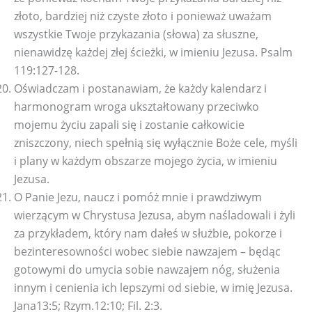
złoto, bardziej niż czyste złoto i ponieważ uważam
wszystkie Twoje przykazania (słowa) za słuszne,
nienawidzę każdej złej ścieżki, w imieniu Jezusa. Psalm
119:127-128.
Oświadczam i postanawiam, że każdy kalendarz i
harmonogram wroga ukształtowany przeciwko
mojemu życiu zapali się i zostanie całkowicie
zniszczony, niech spełnią się wyłącznie Boże cele, myśli
i plany w każdym obszarze mojego życia, w imieniu
Jezusa.
O Panie Jezu, naucz i pomóż mnie i prawdziwym
wierzącym w Chrystusa Jezusa, abym naśladowali i żyli
za przykładem, który nam dałeś w służbie, pokorze i
bezinteresowności wobec siebie nawzajem – będąc
gotowymi do umycia sobie nawzajem nóg, służenia
innym i cenienia ich lepszymi od siebie, w imię Jezusa.
Jana13:5; Rzym.12:10; Fil. 2:3.