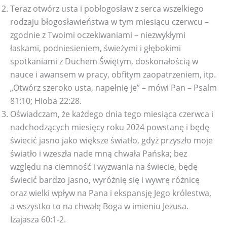
Teraz otwórz usta i pobłogosław z serca wszelkiego
rodzaju błogosławieństwa w tym miesiącu czerwcu –
zgodnie z Twoimi oczekiwaniami – niezwykłymi
łaskami, podniesieniem, świeżymi i głębokimi
spotkaniami z Duchem Świętym, doskonałością w
nauce i awansem w pracy, obfitym zaopatrzeniem, itp.
„Otwórz szeroko usta, napełnię je” – mówi Pan – Psalm
81:10; Hioba 22:28.
Oświadczam, że każdego dnia tego miesiąca czerwca i
nadchodzących miesięcy roku 2024 powstanę i będę
świecić jasno jako większe światło, gdyż przyszło moje
światło i wzeszła nade mną chwała Pańska; bez
względu na ciemność i wyzwania na świecie, będę
świecić bardzo jasno, wyróżnię się i wywrę różnicę
oraz wielki wpływ na Pana i ekspansję Jego królestwa,
a wszystko to na chwałę Boga w imieniu Jezusa.
Izajasza 60:1-2.