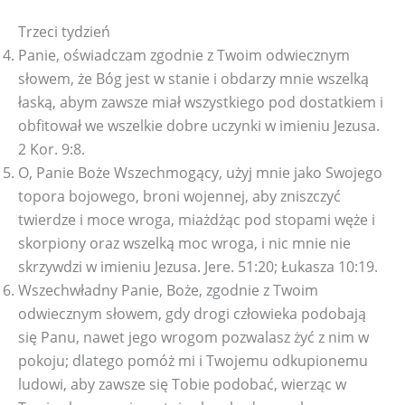
Trzeci tydzień
Panie, oświadczam zgodnie z Twoim odwiecznym
słowem, że Bóg jest w stanie i obdarzy mnie wszelką
łaską, abym zawsze miał wszystkiego pod dostatkiem i
obfitował we wszelkie dobre uczynki w imieniu Jezusa.
2 Kor. 9:8.
O, Panie Boże Wszechmogący, użyj mnie jako Swojego
topora bojowego, broni wojennej, aby zniszczyć
twierdze i moce wroga, miażdżąc pod stopami węże i
skorpiony oraz wszelką moc wroga, i nic mnie nie
skrzywdzi w imieniu Jezusa. Jere. 51:20; Łukasza 10:19.
Wszechwładny Panie, Boże, zgodnie z Twoim
odwiecznym słowem, gdy drogi człowieka podobają
się Panu, nawet jego wrogom pozwalasz żyć z nim w
pokoju; dlatego pomóż mi i Twojemu odkupionemu
ludowi, aby zawsze się Tobie podobać, wierząc w