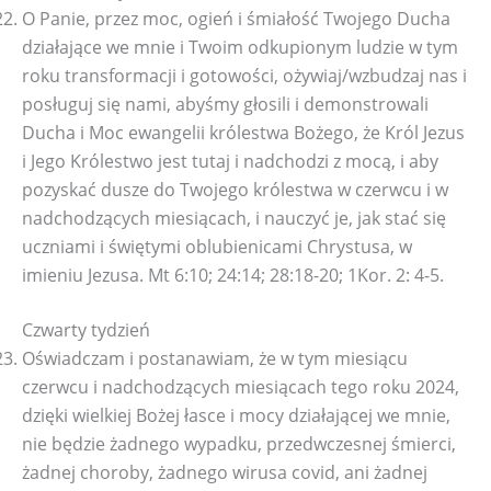
O Panie, przez moc, ogień i śmiałość Twojego Ducha
działające we mnie i Twoim odkupionym ludzie w tym
roku transformacji i gotowości, ożywiaj/wzbudzaj nas i
posługuj się nami, abyśmy głosili i demonstrowali
Ducha i Moc ewangelii królestwa Bożego, że Król Jezus
i Jego Królestwo jest tutaj i nadchodzi z mocą, i aby
pozyskać dusze do Twojego królestwa w czerwcu i w
nadchodzących miesiącach, i nauczyć je, jak stać się
uczniami i świętymi oblubienicami Chrystusa, w
imieniu Jezusa. Mt 6:10; 24:14; 28:18-20; 1Kor. 2: 4-5.
Czwarty tydzień
Oświadczam i postanawiam, że w tym miesiącu
czerwcu i nadchodzących miesiącach tego roku 2024,
dzięki wielkiej Bożej łasce i mocy działającej we mnie,
nie będzie żadnego wypadku, przedwczesnej śmierci,
żadnej choroby, żadnego wirusa covid, ani żadnej