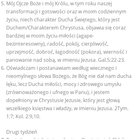
Mój Ojcze Boże i mój Królu, w tym roku naszej
transformacji i gotowości oraz w moim codziennym
życiu, niech charakter Ducha Świętego, który jest
Duchem/Charakterem Chrystusa, objawia się coraz
bardziej w moim życiu-miłości (agape-
bezinteresowny), radość, pokój, cierpliwość,
uprzejmość, dobroć, łagodność (pokora), wierność i
panowanie nad sobą, w imieniu Jezusa. Gal.5:22-23.
Oświadczam i postanawiam według wiecznego i
nieomylnego słowa Bożego, że Bóg nie dał nam ducha
lęku, lecz Ducha miłości, mocy i zdrowego umysłu
(zrównoważonego i ufnego w Panu), i jestem
dopełniony w Chrystusie Jezusie, który jest głową
wszelkiego księstwa i władzy, w imieniu Jezusa. 2Tym.
1:7; Kol. 2:9,10.
Drugi tydzień