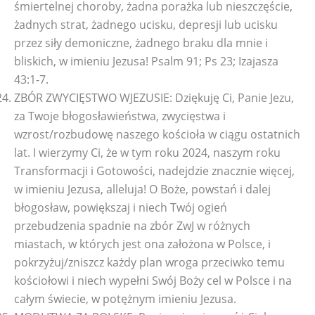
śmiertelnej choroby, żadna porażka lub nieszczęście,
żadnych strat, żadnego ucisku, depresji lub ucisku
przez siły demoniczne, żadnego braku dla mnie i
bliskich, w imieniu Jezusa! Psalm 91; Ps 23; Izajasza
43:1-7.
ZBÓR ZWYCIĘSTWO WJEZUSIE: Dziękuję Ci, Panie Jezu,
za Twoje błogosławieństwa, zwycięstwa i
wzrost/rozbudowę naszego kościoła w ciągu ostatnich
lat. I wierzymy Ci, że w tym roku 2024, naszym roku
Transformacji i Gotowości, nadejdzie znacznie więcej,
w imieniu Jezusa, alleluja! O Boże, powstań i dalej
błogosław, powiększaj i niech Twój ogień
przebudzenia spadnie na zbór ZwJ w różnych
miastach, w których jest ona założona w Polsce, i
pokrzyżuj/zniszcz każdy plan wroga przeciwko temu
kościołowi i niech wypełni Swój Boży cel w Polsce i na
całym świecie, w potężnym imieniu Jezusa.