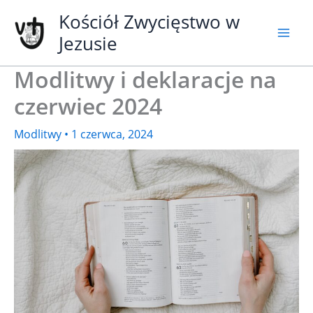
Przejdź
Kościół Zwycięstwo w
do
Jezusie
treści
Modlitwy i deklaracje na
czerwiec 2024
Modlitwy
•
1 czerwca, 2024