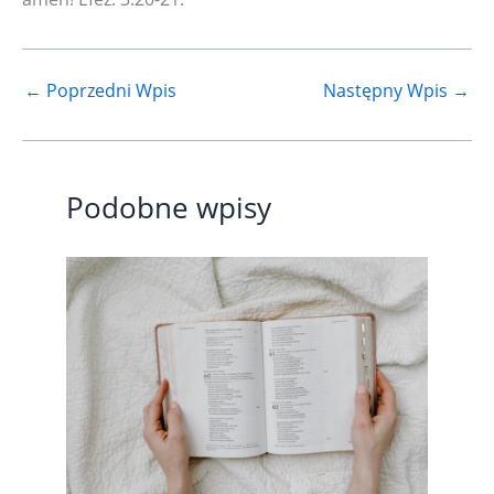
←
Poprzedni Wpis
Następny Wpis
→
Podobne wpisy