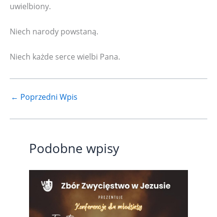
uwielbiony.
Niech narody powstaną.
Niech każde serce wielbi Pana.
←
Poprzedni Wpis
Podobne wpisy