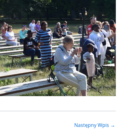
Następny Wpis
→