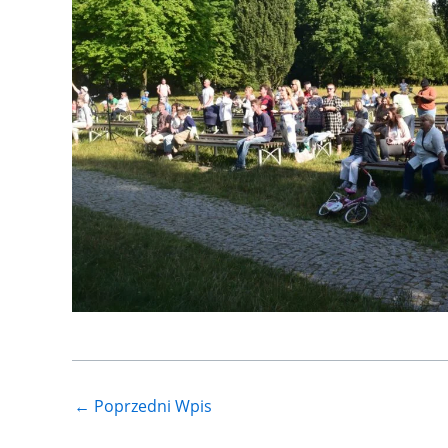
←
Poprzedni Wpis